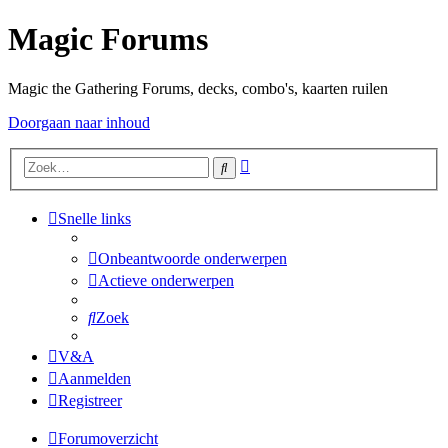
Magic Forums
Magic the Gathering Forums, decks, combo's, kaarten ruilen
Doorgaan naar inhoud
Uitgebreid
Zoek
zoeken
Snelle links
Onbeantwoorde onderwerpen
Actieve onderwerpen
Zoek
V&A
Aanmelden
Registreer
Forumoverzicht