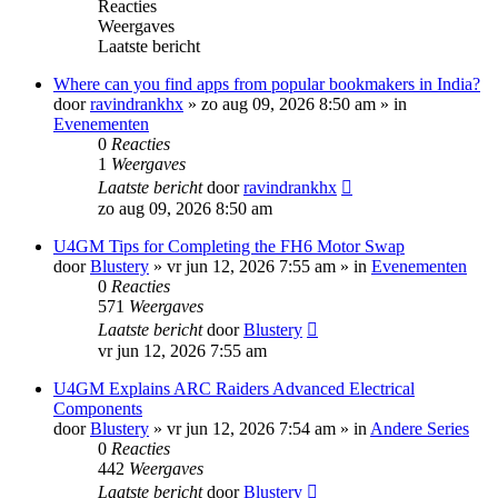
Reacties
Weergaves
Laatste bericht
Where can you find apps from popular bookmakers in India?
door
ravindrankhx
»
zo aug 09, 2026 8:50 am
» in
Evenementen
0
Reacties
1
Weergaves
Laatste bericht
door
ravindrankhx
zo aug 09, 2026 8:50 am
U4GM Tips for Completing the FH6 Motor Swap
door
Blustery
»
vr jun 12, 2026 7:55 am
» in
Evenementen
0
Reacties
571
Weergaves
Laatste bericht
door
Blustery
vr jun 12, 2026 7:55 am
U4GM Explains ARC Raiders Advanced Electrical
Components
door
Blustery
»
vr jun 12, 2026 7:54 am
» in
Andere Series
0
Reacties
442
Weergaves
Laatste bericht
door
Blustery