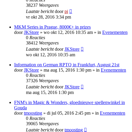
38237
Weergaves
Laatste bericht
door
pi
vr okt 28, 2016 3:34 pm
MKM Series in Prague, 8000€+ in prizes
door
JKStore
»
wo okt 12, 2016 10:35 am
» in
Evenementen
0
Reacties
38412
Weergaves
Laatste bericht
door
JKStore
wo okt 12, 2016 10:35 am
Information on German RPTQ in Frankfurt, August 21st
door
JKStore
»
ma aug 15, 2016 1:30 pm
» in
Evenementen
0
Reacties
37326
Weergaves
Laatste bericht
door
JKStore
ma aug 15, 2016 1:30 pm
FNM's in Magic & Wonders, gloednieuwe spellenwinkel in
Gouda
door
tmoosting
»
di jul 05, 2016 2:45 pm
» in
Evenementen
0
Reacties
39065
Weergaves
Laatste bericht
door
tmoosting