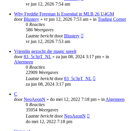
vr jun 12, 2026 7:54 am
Why Freddie Freeman Is Essential in MLB 26 U4GM
door
Blustery
»
vr jun 12, 2026 7:53 am
» in
Trading Corner
0
Reacties
586
Weergaves
Laatste bericht
door
Blustery
vr jun 12, 2026 7:53 am
Vriendin gezocht die magic speelt
door
83_5c3pT_NL
»
za jun 08, 2024 3:17 pm
» in
Algemeen
0
Reacties
22909
Weergaves
Laatste bericht
door
83_5c3pT_NL
za jun 08, 2024 3:17 pm
C
door
NeoAeonN
»
do mei 12, 2022 7:18 pm
» in
Algemeen
0
Reacties
35954
Weergaves
Laatste bericht
door
NeoAeonN
do mei 12, 2022 7:18 pm