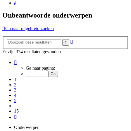
Zoek
Onbeantwoorde onderwerpen
Ga naar uitgebreid zoeken
Uitgebreid
Zoek
zoeken
Er zijn 374 resultaten gevonden
Pagina
1
Ga naar pagina:
van
15
1
2
3
4
5
…
15
Volgende
Onderwerpen