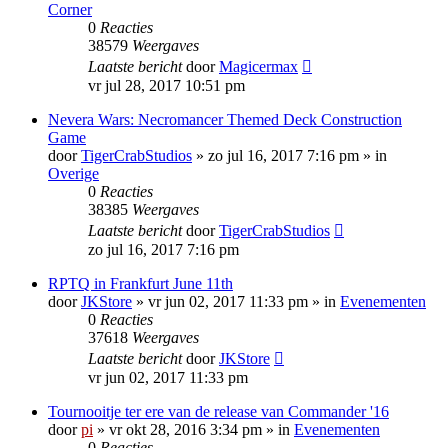
Corner
0
Reacties
38579
Weergaves
Laatste bericht
door
Magicermax
vr jul 28, 2017 10:51 pm
Nevera Wars: Necromancer Themed Deck Construction
Game
door
TigerCrabStudios
»
zo jul 16, 2017 7:16 pm
» in
Overige
0
Reacties
38385
Weergaves
Laatste bericht
door
TigerCrabStudios
zo jul 16, 2017 7:16 pm
RPTQ in Frankfurt June 11th
door
JKStore
»
vr jun 02, 2017 11:33 pm
» in
Evenementen
0
Reacties
37618
Weergaves
Laatste bericht
door
JKStore
vr jun 02, 2017 11:33 pm
Tournooitje ter ere van de release van Commander '16
door
pi
»
vr okt 28, 2016 3:34 pm
» in
Evenementen
0
Reacties