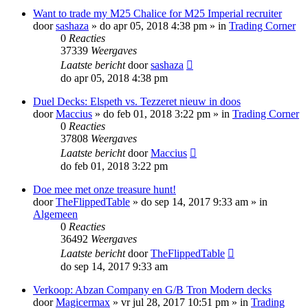
Want to trade my M25 Chalice for M25 Imperial recruiter
door
sashaza
»
do apr 05, 2018 4:38 pm
» in
Trading Corner
0
Reacties
37339
Weergaves
Laatste bericht
door
sashaza
do apr 05, 2018 4:38 pm
Duel Decks: Elspeth vs. Tezzeret nieuw in doos
door
Maccius
»
do feb 01, 2018 3:22 pm
» in
Trading Corner
0
Reacties
37808
Weergaves
Laatste bericht
door
Maccius
do feb 01, 2018 3:22 pm
Doe mee met onze treasure hunt!
door
TheFlippedTable
»
do sep 14, 2017 9:33 am
» in
Algemeen
0
Reacties
36492
Weergaves
Laatste bericht
door
TheFlippedTable
do sep 14, 2017 9:33 am
Verkoop: Abzan Company en G/B Tron Modern decks
door
Magicermax
»
vr jul 28, 2017 10:51 pm
» in
Trading