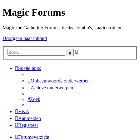
Magic Forums
Magic the Gathering Forums, decks, combo's, kaarten ruilen
Doorgaan naar inhoud
Uitgebreid
Zoek
zoeken
Snelle links
Onbeantwoorde onderwerpen
Actieve onderwerpen
Zoek
V&A
Aanmelden
Registreer
Forumoverzicht