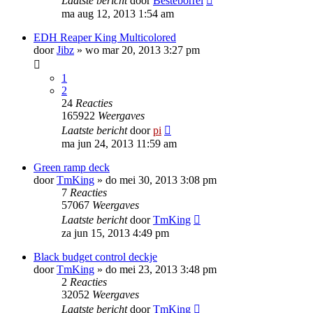
Laatste bericht
door
Besteborrel
ma aug 12, 2013 1:54 am
EDH Reaper King Multicolored
door
Jibz
»
wo mar 20, 2013 3:27 pm
1
2
24
Reacties
165922
Weergaves
Laatste bericht
door
pi
ma jun 24, 2013 11:59 am
Green ramp deck
door
TmKing
»
do mei 30, 2013 3:08 pm
7
Reacties
57067
Weergaves
Laatste bericht
door
TmKing
za jun 15, 2013 4:49 pm
Black budget control deckje
door
TmKing
»
do mei 23, 2013 3:48 pm
2
Reacties
32052
Weergaves
Laatste bericht
door
TmKing