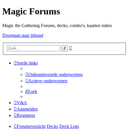
Magic Forums
Magic the Gathering Forums, decks, combo's, kaarten ruilen
Doorgaan naar inhoud
Uitgebreid
Zoek
zoeken
Snelle links
Onbeantwoorde onderwerpen
Actieve onderwerpen
Zoek
V&A
Aanmelden
Registreer
Forumoverzicht
Decks
Deck Lists