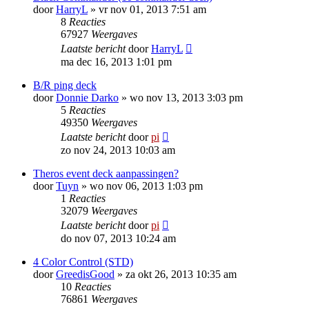
door
HarryL
»
vr nov 01, 2013 7:51 am
8
Reacties
67927
Weergaves
Laatste bericht
door
HarryL
ma dec 16, 2013 1:01 pm
B/R ping deck
door
Donnie Darko
»
wo nov 13, 2013 3:03 pm
5
Reacties
49350
Weergaves
Laatste bericht
door
pi
zo nov 24, 2013 10:03 am
Theros event deck aanpassingen?
door
Tuyn
»
wo nov 06, 2013 1:03 pm
1
Reacties
32079
Weergaves
Laatste bericht
door
pi
do nov 07, 2013 10:24 am
4 Color Control (STD)
door
GreedisGood
»
za okt 26, 2013 10:35 am
10
Reacties
76861
Weergaves