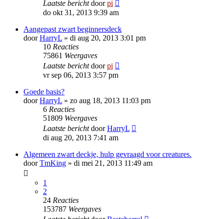
Laatste bericht
door
pi
do okt 31, 2013 9:39 am
Aangepast zwart beginnersdeck
door
HarryL
»
di aug 20, 2013 3:01 pm
10
Reacties
75861
Weergaves
Laatste bericht
door
pi
vr sep 06, 2013 3:57 pm
Goede basis?
door
HarryL
»
zo aug 18, 2013 11:03 pm
6
Reacties
51809
Weergaves
Laatste bericht
door
HarryL
di aug 20, 2013 7:41 am
Algemeen zwart deckje, hulp gevraagd voor creatures.
door
TmKing
»
di mei 21, 2013 11:49 am
1
2
24
Reacties
153787
Weergaves