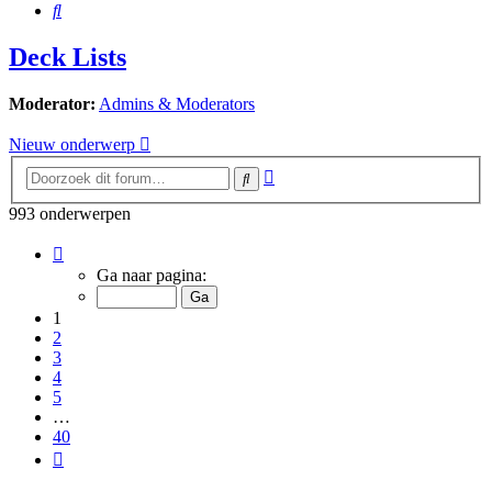
Zoek
Deck Lists
Moderator:
Admins & Moderators
Nieuw onderwerp
Uitgebreid
Zoek
zoeken
993 onderwerpen
Pagina
1
Ga naar pagina:
van
40
1
2
3
4
5
…
40
Volgende