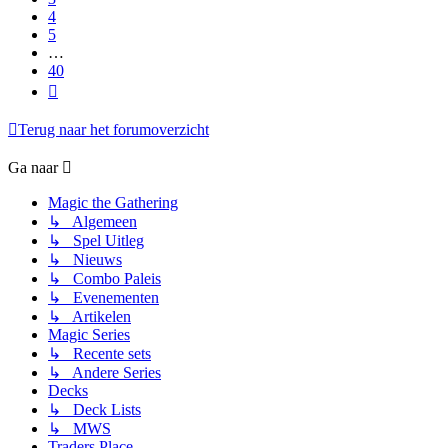
4
5
…
40
Volgende
Terug naar het forumoverzicht
Ga naar
Magic the Gathering
↳ Algemeen
↳ Spel Uitleg
↳ Nieuws
↳ Combo Paleis
↳ Evenementen
↳ Artikelen
Magic Series
↳ Recente sets
↳ Andere Series
Decks
↳ Deck Lists
↳ MWS
Traders Place