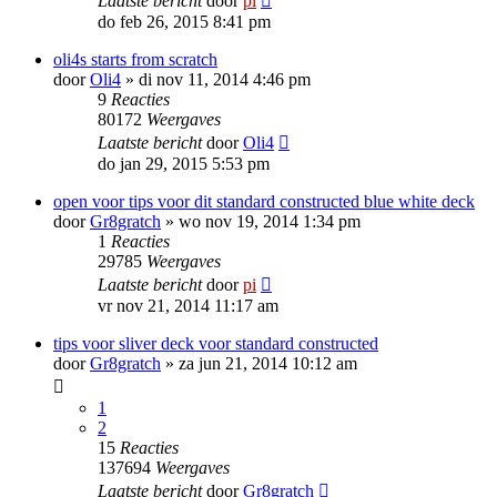
Laatste bericht
door
pi
do feb 26, 2015 8:41 pm
oli4s starts from scratch
door
Oli4
»
di nov 11, 2014 4:46 pm
9
Reacties
80172
Weergaves
Laatste bericht
door
Oli4
do jan 29, 2015 5:53 pm
open voor tips voor dit standard constructed blue white deck
door
Gr8gratch
»
wo nov 19, 2014 1:34 pm
1
Reacties
29785
Weergaves
Laatste bericht
door
pi
vr nov 21, 2014 11:17 am
tips voor sliver deck voor standard constructed
door
Gr8gratch
»
za jun 21, 2014 10:12 am
1
2
15
Reacties
137694
Weergaves
Laatste bericht
door
Gr8gratch