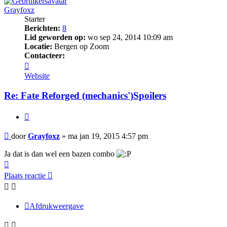
Grayfoxz
Starter
Berichten:
8
Lid geworden op:
wo sep 24, 2014 10:09 am
Locatie:
Bergen op Zoom
Contacteer:
Contacteer
Grayfoxz
Website
Re: Fate Reforged (mechanics')Spoilers
Citeer
Bericht
door
Grayfoxz
»
ma jan 19, 2015 4:57 pm
Ja dat is dan wel een bazen combo
Omhoog
Plaats reactie
Afdrukweergave