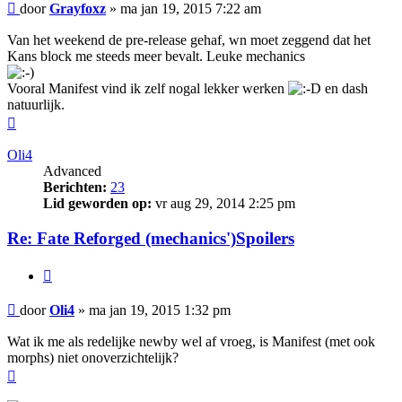
Bericht
door
Grayfoxz
»
ma jan 19, 2015 7:22 am
Van het weekend de pre-release gehaf, wn moet zeggend dat het
Kans block me steeds meer bevalt. Leuke mechanics
Vooral Manifest vind ik zelf nogal lekker werken
en dash
natuurlijk.
Omhoog
Oli4
Advanced
Berichten:
23
Lid geworden op:
vr aug 29, 2014 2:25 pm
Re: Fate Reforged (mechanics')Spoilers
Citeer
Bericht
door
Oli4
»
ma jan 19, 2015 1:32 pm
Wat ik me als redelijke newby wel af vroeg, is Manifest (met ook
morphs) niet onoverzichtelijk?
Omhoog