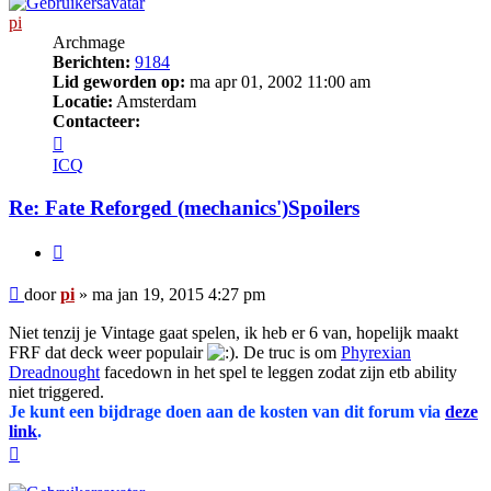
pi
Archmage
Berichten:
9184
Lid geworden op:
ma apr 01, 2002 11:00 am
Locatie:
Amsterdam
Contacteer:
Contacteer
pi
ICQ
Re: Fate Reforged (mechanics')Spoilers
Citeer
Bericht
door
pi
»
ma jan 19, 2015 4:27 pm
Niet tenzij je Vintage gaat spelen, ik heb er 6 van, hopelijk maakt
FRF dat deck weer populair
. De truc is om
Phyrexian
Dreadnought
facedown in het spel te leggen zodat zijn etb ability
niet triggered.
Je kunt een bijdrage doen aan de kosten van dit forum via
deze
link
.
Omhoog