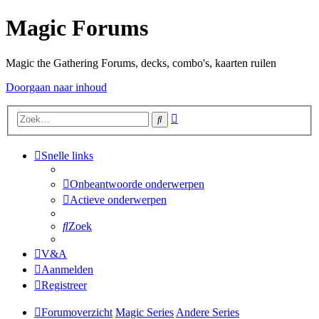
Magic Forums
Magic the Gathering Forums, decks, combo's, kaarten ruilen
Doorgaan naar inhoud
Uitgebreid
Zoek
zoeken
Snelle links
Onbeantwoorde onderwerpen
Actieve onderwerpen
Zoek
V&A
Aanmelden
Registreer
Forumoverzicht
Magic Series
Andere Series