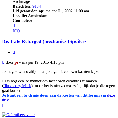
Archmage
Berichten:
9184
Lid geworden op:
ma apr 01, 2002 11:00 am
Locatie:
Amsterdam
Contacteer:
Contacteer
pi
ICQ
Re: Fate Reforged (mechanics')Spoilers
Citeer
Bericht
door
pi
»
ma jan 19, 2015 4:15 pm
Je mag sowieso altijd naar je eigen facedown kaarten kijken.
Er is nog een 3e manier om facedown creatures te maken
(
Illusionary Mask
), maar het is niet zo waarschijnlijk dat je die tegen
gaat komen.
Je kunt een bijdrage doen aan de kosten van dit forum via
deze
link
.
Omhoog