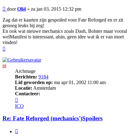
Bericht
door
Oli4
»
za jan 03, 2015 12:32 pm
Zag dat er kaarten zijn gespoiled voor Fate Reforged en er zit
genoeg leuks bij zeg!
En ook wat nieuwe mechanics zoals Dash, Bolster maar vooral
welManifest is interessant, alsin, geen idee wat ik er van moet
vinden!
Omhoog
pi
Archmage
Berichten:
9184
Lid geworden op:
ma apr 01, 2002 11:00 am
Locatie:
Amsterdam
Contacteer:
Contacteer
pi
ICQ
Re: Fate Reforged (mechanics')Spoilers
Citeer