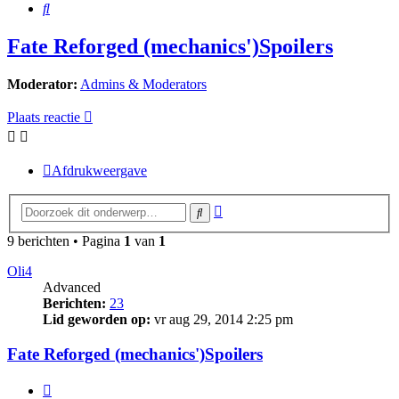
Zoek
Fate Reforged (mechanics')Spoilers
Moderator:
Admins & Moderators
Plaats reactie
Afdrukweergave
Uitgebreid
Zoek
zoeken
9 berichten • Pagina
1
van
1
Oli4
Advanced
Berichten:
23
Lid geworden op:
vr aug 29, 2014 2:25 pm
Fate Reforged (mechanics')Spoilers
Citeer