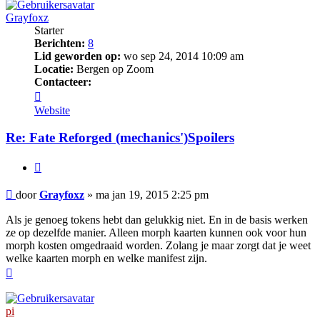
Grayfoxz
Starter
Berichten:
8
Lid geworden op:
wo sep 24, 2014 10:09 am
Locatie:
Bergen op Zoom
Contacteer:
Contacteer
Grayfoxz
Website
Re: Fate Reforged (mechanics')Spoilers
Citeer
Bericht
door
Grayfoxz
»
ma jan 19, 2015 2:25 pm
Als je genoeg tokens hebt dan gelukkig niet. En in de basis werken
ze op dezelfde manier. Alleen morph kaarten kunnen ook voor hun
morph kosten omgedraaid worden. Zolang je maar zorgt dat je weet
welke kaarten morph en welke manifest zijn.
Omhoog
pi