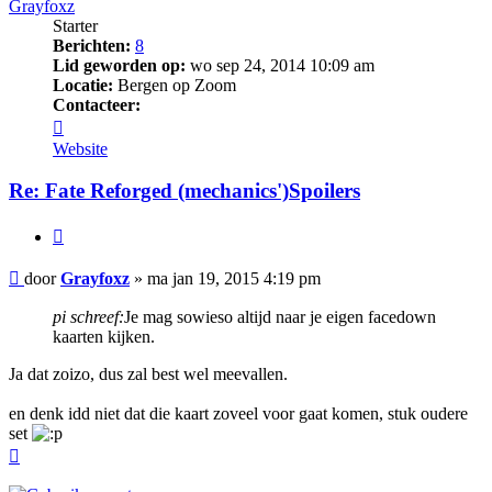
Grayfoxz
Starter
Berichten:
8
Lid geworden op:
wo sep 24, 2014 10:09 am
Locatie:
Bergen op Zoom
Contacteer:
Contacteer
Grayfoxz
Website
Re: Fate Reforged (mechanics')Spoilers
Citeer
Bericht
door
Grayfoxz
»
ma jan 19, 2015 4:19 pm
pi schreef:
Je mag sowieso altijd naar je eigen facedown
kaarten kijken.
Ja dat zoizo, dus zal best wel meevallen.
en denk idd niet dat die kaart zoveel voor gaat komen, stuk oudere
set
Omhoog