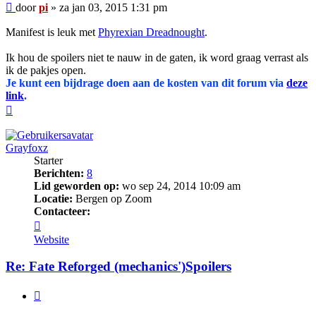
Bericht
door
pi
»
za jan 03, 2015 1:31 pm
Manifest is leuk met
Phyrexian Dreadnought
.
Ik hou de spoilers niet te nauw in de gaten, ik word graag verrast als
ik de pakjes open.
Je kunt een bijdrage doen aan de kosten van dit forum via
deze
link
.
Omhoog
Grayfoxz
Starter
Berichten:
8
Lid geworden op:
wo sep 24, 2014 10:09 am
Locatie:
Bergen op Zoom
Contacteer:
Contacteer
Grayfoxz
Website
Re: Fate Reforged (mechanics')Spoilers
Citeer