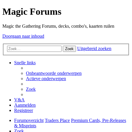
Magic Forums
Magic the Gathering Forums, decks, combo's, kaarten ruilen
Doorgaan naar inhoud
Uitgebreid zoeken
Zoek
Snelle links
Onbeantwoorde onderwerpen
Actieve onderwerpen
Zoek
V&A
Aanmelden
Registreer
Forumoverzicht
Traders Place
Premium Cards, Pre-Releases
& Misprints
Zoek